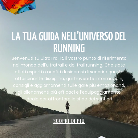
LA TUA GUIDA NELL’UNIVERSO DEL
RUNNING
Benvenuti su UltraTrail.it, il vostro punto di riferimento
nel mondo dell’ultratrail e del trail running. Che siate
atleti esperti o neofiti desiderosi di scoprire questa
affascinante disciplina, qui troverete informazioni,
consigli e aggiornamenti sulle gare più emozionanti,
gli allenamenti più efficaci e l’equipaggiamento
ideale per affrontare le sfide dei sentieri.
SCOPRI DI PIÙ