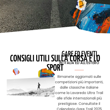
GARE ED EVENTI
CONSIGLI UTILI SULLA CORSA E LO
IN ITALIA ED ALL'ESTERO
SPORT
Rimanete aggiornati sulle
competizioni più importanti,
dalle classiche italiane
come la Lavaredo Ultra Trail
alle sfide internazionali più
prestigiose. Consultate il
Calendario Gare Trail 2025