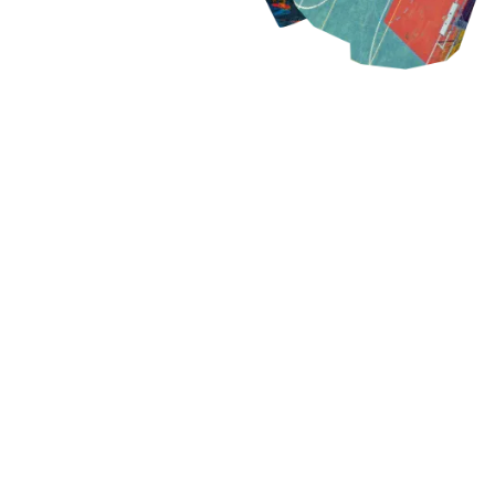
SCONTI, OFFERTE E PROMOZIONI SUI
PRINCIPALI
BRAND SPORTIVI E DI RUNNING
Cerchi le migliori offerte per lo sport? In questa pagina
trovi una selezione aggiornata di codici sconto e
promozioni attive sui principali shop online.
Dall’abbigliamento tecnico alle scarpe da trail, fino agli
accessori outdoor, qui puoi risparmiare su attrezzatura
di qualità per la tua prossima avventura. Le offerte sono
verificate, aggiornate e raccolte secondo criteri chiari
per offrirti solo il meglio.
VAI AGLI SCONTI