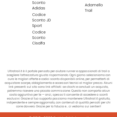
Sconto
Adamello
Adidas
Trail
Codice
Sconto JD
Sport
Codice
Sconto
Cisalfa
Ultratrail.it è il portale pensato per aiutare runner e appassionati di trail a
scegliere l’attrezzatura giusta risparmiando. Ogni giorno selezioniamo con
cura le migliori offerte e codici sconto disponibili online, per permetterti di
acquistare scarpe, abbigliamento e accessori tecnici al miglior prezzo. Alcuni
link presenti sul sito sono link affiliati: se clicchi e concludi un acquisto,
potremmo ricevere una piccola commissione. Questo non comporta alcun
costo aggiuntivo per te — anzi, spesso ti consente di accedere a sconti
esclusivi. Grazie al tuo supporto possiamo mantenere Ultratrail.it gratuito,
indipendente e sempre aggiornato, con contenuti di qualità pensati per chi
corre davvero. Grazie per la fiducia e… ci vediamo sui sentieri!