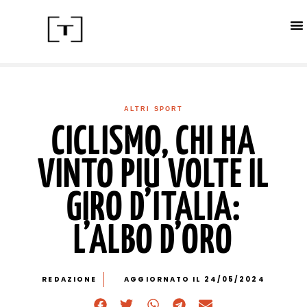
ACC
CALE
IN
ALTRI SPORT
CICLISMO, CHI HA
VINTO PIÙ VOLTE IL
GIRO D’ITALIA:
L’ALBO D’ORO
REDAZIONE
AGGIORNATO IL 24/05/2024