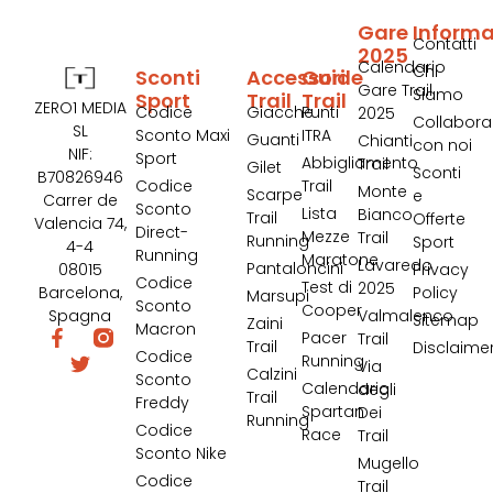
Gare
Informa
Contatti
2025
Calendario
Chi
Sconti
Accessori
Guide
Gare Trail
Siamo
Sport
Trail
Trail
ZERO1 MEDIA
Codice
Giacche
Punti
2025
Collabora
SL
Sconto Maxi
ITRA
Guanti
Chianti
con noi
NIF:
Sport
Abbigliamento
Trail
Gilet
Sconti
B70826946
Codice
Trail
Monte
Scarpe
e
Carrer de
Sconto
Lista
Bianco
Trail
Offerte
Valencia 74,
Direct-
Mezze
Trail
Running
Sport
4-4
Running
Maratone
Lavaredo
Pantaloncini
08015
Privacy
Codice
Test di
2025
Barcelona,
Policy
Marsupi
Sconto
Cooper
Spagna
Valmalenco
Sitemap
Zaini
Macron
Pacer
Trail
Trail
Disclaime
Codice
Running
Via
Calzini
Sconto
Calendario
degli
Trail
Freddy
Spartan
Dei
Running
Codice
Race
Trail
Sconto Nike
Mugello
Codice
Trail