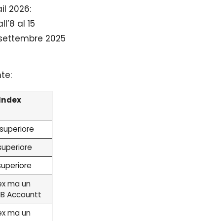
il 2026:
l’8 al 15
2 settembre 2025
te:
Index
 superiore
superiore
superiore
ex ma un
B Accountt
ex ma un