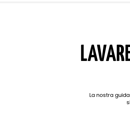
LAVARE
La nostra guida
s