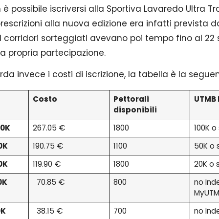
 possibile iscriversi alla Sportiva Lavaredo Ultra Tra
rescrizioni alla nuova edizione era infatti prevista dal
I corridori sorteggiati avevano poi tempo fino al 2
a propria partecipazione.
da invece i costi di iscrizione, la tabella è la seguen
Costo
Pettorali
UTMB 
disponibili
20K
267.05 €
1800
100K o
0K
190.75 €
1100
50K o 
0K
119.90 €
1800
20K o 
0K
70.85 €
800
no Ind
MyUTM
0K
38.15 €
700
no Ind