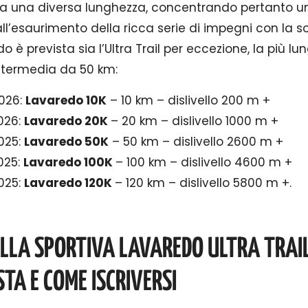
 a una diversa lunghezza, concentrando pertanto u
all’esaurimento della ricca serie di impegni con la s
 è prevista sia l’Ultra Trail per eccezione, la più l
intermedia da 50 km:
026:
Lavaredo 10K
– 10 km – dislivello 200 m +
026:
Lavaredo 20K
– 20 km – dislivello 1000 m +
025:
Lavaredo 50K
– 50 km – dislivello 2600 m +
025:
Lavaredo 100K
– 100 km – dislivello 4600 m +
025:
Lavaredo 120K
– 120 km – dislivello 5800 m +.
 ALLA SPORTIVA LAVAREDO ULTRA TRAI
TA E COME ISCRIVERSI