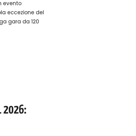
n evento
ola eccezione del
unga gara da 120
L 2026: