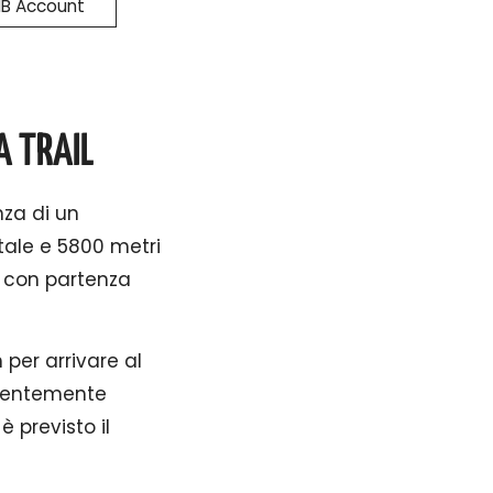
B Account
A TRAIL
nza di un
tale e 5800 metri
re con partenza
 per arrivare al
valentemente
è previsto il