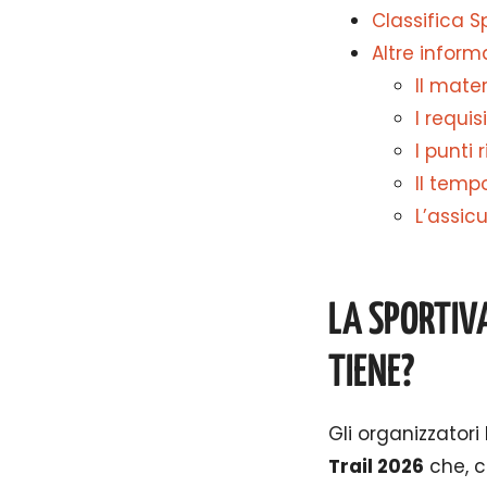
Classifica S
Altre informa
Il mate
I requis
I punti 
Il temp
L’assic
LA SPORTIV
TIENE?
Gli organizzator
Trail 2026
che, c