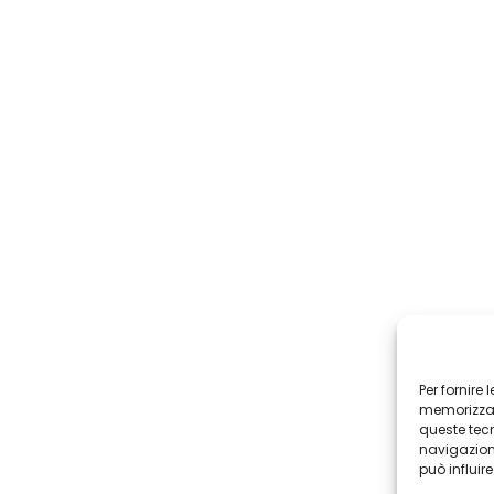
Per fornire
memorizzare
queste tec
navigazione
può influir