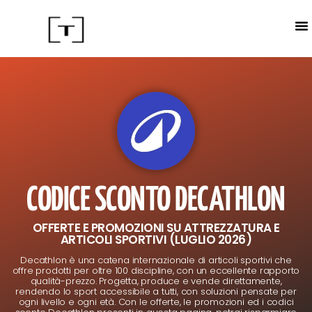
ACC
CALE
IN
CODICE SCONTO DECATHLON
OFFERTE E PROMOZIONI SU ATTREZZATURA E
ARTICOLI SPORTIVI (LUGLIO 2026)
Decathlon è una catena internazionale di articoli sportivi che
offre prodotti per oltre 100 discipline, con un eccellente rapporto
qualità-prezzo. Progetta, produce e vende direttamente,
rendendo lo sport accessibile a tutti, con soluzioni pensate per
ogni livello e ogni età. Con le offerte, le promozioni ed i codici