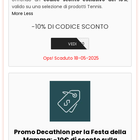
valido su una selezione di prodotti Tennis.
More
Less
-10% DI CODICE SCONTO
ROMA10
VEDI
Ops! Scaduto 18-05-2025
Promo Decathlon per la Festa della
Mamma: -10€ di sconto sulla