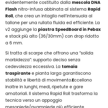
evidentemente costituito dalla
mescola DNA
Flash
nitro-infusa abbinata al sistema
Rapid
Roll
, che crea un intaglio nell’intersuola al
tallone per una rullata fluida ed efficiente. La
v2 aggiunge la
piastra SpeedBoard in Pebax
e stack più alto (36/30mm) con drop ridotto
a 6 mm.
Si tratta di scarpe che offrono una “solida
morbidezza”: supporto deciso senza
cedevolezza eccessiva. La
tomaia
traspirante
e pianta larga garantiscono
stabilità e libertà di movimento.
E
ccellono
inoltre in lunghi, medi, ripetute e gare
amatoriali. Il sistema Rapid Roll trasforma la
tecnica verso un appoggio
mesopiede/avampiede più efficiente,