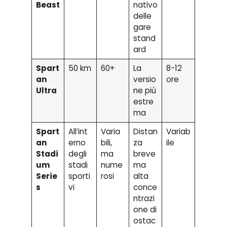
Beast
nativo
delle
gare
stand
ard
Spart
50 km
60+
La
8-12
an
versio
ore
Ultra
ne più
estre
ma
Spart
All’int
Varia
Distan
Variab
an
erno
bili,
za
ile
Stadi
degli
ma
breve
um
stadi
nume
ma
Serie
sporti
rosi
alta
s
vi
conce
ntrazi
one di
ostac