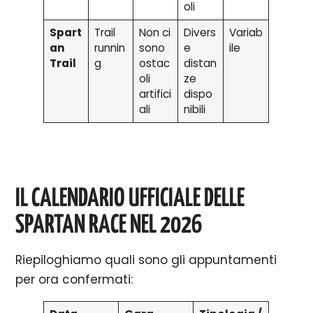
oli
Spart
Trail
Non ci
Divers
Variab
an
runnin
sono
e
ile
Trail
g
ostac
distan
oli
ze
artifici
dispo
ali
nibili
IL CALENDARIO UFFICIALE DELLE
SPARTAN RACE NEL 2026
Riepiloghiamo quali sono gli appuntamenti
per ora confermati: