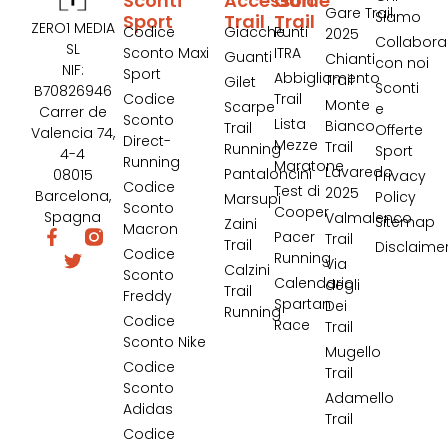
Sconti
Accessori
Guide
Gare Trail
Siamo
Sport
Trail
Trail
ZERO1 MEDIA
Codice
Giacche
Punti
2025
Collabora
SL
Sconto Maxi
ITRA
Guanti
Chianti
con noi
NIF:
Sport
Abbigliamento
Trail
Gilet
Sconti
B70826946
Codice
Trail
Monte
Scarpe
e
Carrer de
Sconto
Lista
Bianco
Trail
Offerte
Valencia 74,
Direct-
Mezze
Trail
Running
Sport
4-4
Running
Maratone
Lavaredo
Pantaloncini
08015
Privacy
Codice
Test di
2025
Barcelona,
Policy
Marsupi
Sconto
Cooper
Spagna
Valmalenco
Sitemap
Zaini
Macron
Pacer
Trail
Trail
Disclaime
Codice
Running
Via
Calzini
Sconto
Calendario
degli
Trail
Freddy
Spartan
Dei
Running
Codice
Race
Trail
Sconto Nike
Mugello
Codice
Trail
Sconto
Adamello
Adidas
Trail
Codice