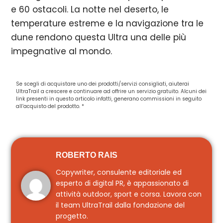
e 60 ostacoli. La notte nel deserto, le
temperature estreme e la navigazione tra le
dune rendono questa Ultra una delle più
impegnative al mondo.
Se scegli di acquistare uno dei prodotti/servizi consigliati, aiuterai
UltraTrail a crescere e continuare ad offrire un servizio gratuito. Alcuni dei
link presenti in questo articolo infatti, generano commissioni in seguito
all’acquisto del prodotto. *
ROBERTO RAIS
Copywriter, consulente editoriale ed
esperto di digital PR, è appassionato di
attività outdoor, sport e corsa. Lavora con
il team UltraTrail dalla fondazione del
progetto.