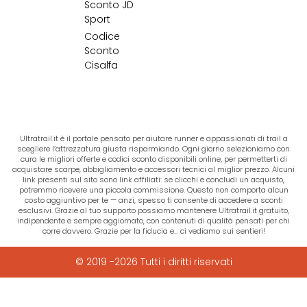
Sconto JD
Sport
Codice
Sconto
Cisalfa
Ultratrail.it è il portale pensato per aiutare runner e appassionati di trail a
scegliere l’attrezzatura giusta risparmiando. Ogni giorno selezioniamo con
cura le migliori offerte e codici sconto disponibili online, per permetterti di
acquistare scarpe, abbigliamento e accessori tecnici al miglior prezzo. Alcuni
link presenti sul sito sono link affiliati: se clicchi e concludi un acquisto,
potremmo ricevere una piccola commissione. Questo non comporta alcun
costo aggiuntivo per te — anzi, spesso ti consente di accedere a sconti
esclusivi. Grazie al tuo supporto possiamo mantenere Ultratrail.it gratuito,
indipendente e sempre aggiornato, con contenuti di qualità pensati per chi
corre davvero. Grazie per la fiducia e… ci vediamo sui sentieri!
© 2019 -2026 Tutti i diritti riservati