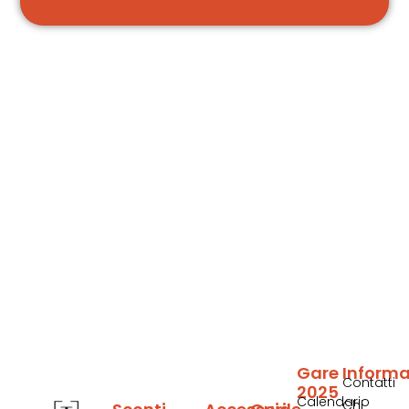
Gare
Informa
Contatti
2025
Calendario
Chi