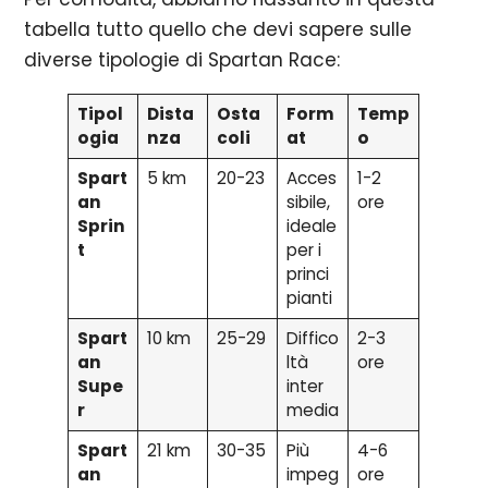
tabella tutto quello che devi sapere sulle
diverse tipologie di Spartan Race:
Tipol
Dista
Osta
Form
Temp
ogia
nza
coli
at
o
Spart
5 km
20-23
Acces
1-2
an
sibile,
ore
Sprin
ideale
t
per i
princi
pianti
Spart
10 km
25-29
Diffico
2-3
an
ltà
ore
Supe
inter
r
media
Spart
21 km
30-35
Più
4-6
an
impeg
ore