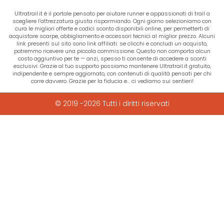
Ultratrail.it è il portale pensato per aiutare runner e appassionati di trail a
scegliere l’attrezzatura giusta risparmiando. Ogni giorno selezioniamo con
cura le migliori offerte e codici sconto disponibili online, per permetterti di
acquistare scarpe, abbigliamento e accessori tecnici al miglior prezzo. Alcuni
link presenti sul sito sono link affiliati: se clicchi e concludi un acquisto,
potremmo ricevere una piccola commissione. Questo non comporta alcun
costo aggiuntivo per te — anzi, spesso ti consente di accedere a sconti
esclusivi. Grazie al tuo supporto possiamo mantenere Ultratrail.it gratuito,
indipendente e sempre aggiornato, con contenuti di qualità pensati per chi
corre davvero. Grazie per la fiducia e… ci vediamo sui sentieri!
© 2019 -2026 Tutti i diritti riservati