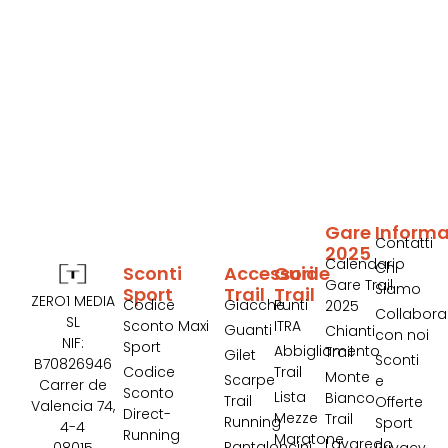
Gare
Informa
Contatti
2025
Calendario
Chi
Sconti
Accessori
Guide
Gare Trail
Siamo
Sport
Trail
Trail
ZERO1 MEDIA
Codice
Giacche
Punti
2025
Collabora
SL
Sconto Maxi
ITRA
Guanti
Chianti
con noi
NIF:
Sport
Abbigliamento
Trail
Gilet
Sconti
B70826946
Codice
Trail
Monte
Scarpe
e
Carrer de
Sconto
Lista
Bianco
Trail
Offerte
Valencia 74,
Direct-
Mezze
Trail
Running
Sport
4-4
Running
Maratone
Lavaredo
Pantaloncini
08015