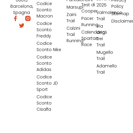
Privacy
Codice
Test di
2025
Barcelona,
Policy
Marsupi
Sconto
Cooper
Spagna
Valmalenco
Sitemap
Zaini
Macron
Pacer
Trail
Trail
Disclaime
Codice
Running
Via
Calzini
Sconto
Calendario
degli
Trail
Freddy
Spartan
Dei
Running
Codice
Race
Trail
Sconto Nike
Mugello
Codice
Trail
Sconto
Adamello
Adidas
Trail
Codice
Sconto JD
Sport
Codice
Sconto
Cisalfa