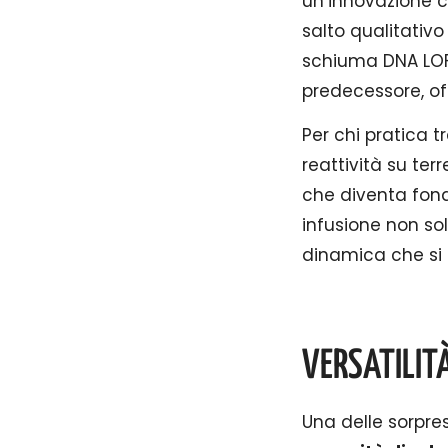
un’innovazione 
salto qualitativ
schiuma DNA LOFT
predecessore, off
Per chi pratica 
reattività su ter
che diventa fond
infusione non so
dinamica che si 
VERSATILIT
Una delle sorpres