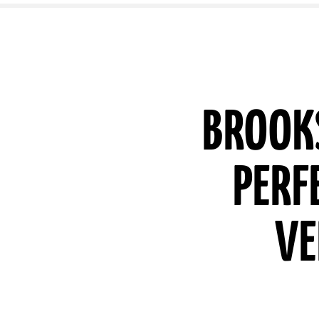
BROOKS
PERF
VE