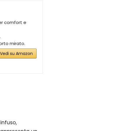
er comfort e
.
rto mirato.
Vedi su Amazon
infuso,