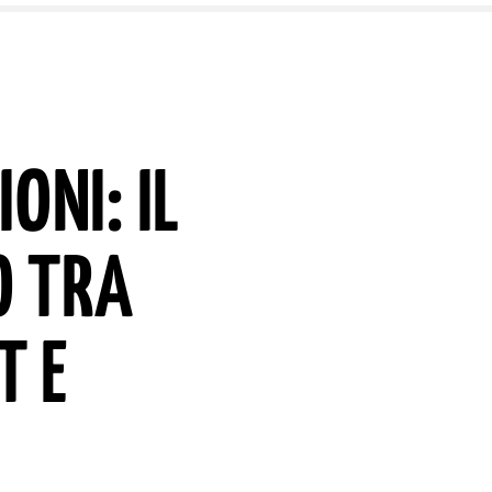
ONI: IL
O TRA
T E