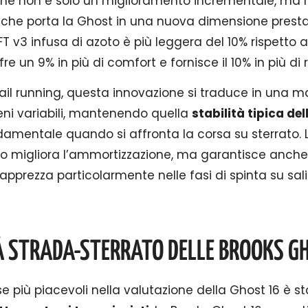
che non è solo un miglioramento incrementale, ma 
o che porta la Ghost in una nuova dimensione presta
 v3 infusa di azoto è più leggera del 10% rispetto a
re un 9% in più di comfort e fornisce il 10% in più di r
trail running, questa innovazione si traduce in una 
reni variabili, mantenendo quella
stabilità tipica del
amentale quando si affronta la corsa su sterrato. L
lo migliora l’ammortizzazione, ma garantisce anche
apprezza particolarmente nelle fasi di spinta su sali
À STRADA-STERRATO DELLE BROOKS G
e più piacevoli nella valutazione della Ghost 16 è s