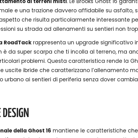
tamento ai terreni misti
. Le Brooks Ghost 16 garan
ale e una trazione davvero affidabile su asfalto, st
aspetto che risulta particolarmente interessante per 
ssioni su strada ad allenamenti su sentieri non trop
a RoadTack
rappresenta un upgrade significativo in 
on è da super scarpa che ti incolla al terreno, ma an
ticolari problemi. Questa caratteristica rende la Gh
le uscite ibride che caratterizzano l’allenamento m
o urbano ai sentieri di periferia senza dover cambia
E DESIGN
nale della Ghost 16
mantiene le caratteristiche che