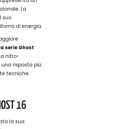
rappresenta un
zionale. La
l suo
itorno di energia.
maggiore
la serie Ghost
a nitro-
 una risposta più
te tecniche.
HOST 16
tata la sua