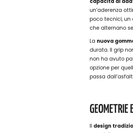
capacità di adat
un’aderenza ottim
poco tecnici, un 
che alternano se
La
nuova gomm
durata. Il grip n
non ha avuto par
opzione per quel
passa dall’asfalt
GEOMETRIE 
Il
design tradizio