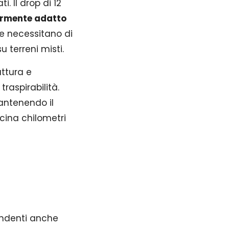
 Il drop di 12
armente adatto
e necessitano di
 terreni misti.
uttura e
raspirabilità.
mantenendo il
cina chilometri
rendenti anche