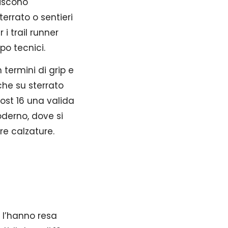
tiscono
errato o sentieri
i trail runner
po tecnici.
termini di grip e
che su sterrato
ost 16 una valida
oderno, dove si
re calzature.
 l’hanno resa