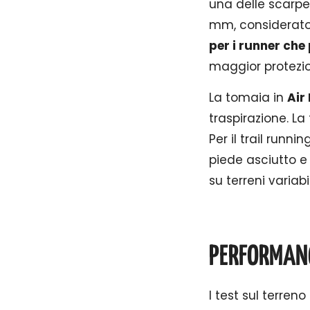
una delle scarpe
mm, considerato 
per i runner che 
maggior protezion
La tomaia in
Air
traspirazione. La
Per il trail runn
piede asciutto 
su terreni variabil
PERFORMANC
I test sul terre