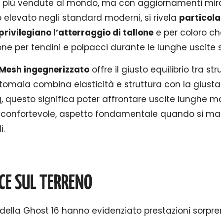
 più vendute al mondo, ma con aggiornamenti mirati.
elevato negli standard moderni, si rivela
particol
privilegiano l’atterraggio di tallone
e per coloro ch
e per tendini e polpacci durante le lunghe uscite su
 Mesh ingegnerizzato
offre il giusto equilibrio tra str
 tomaia combina elasticità e struttura con la giusta t
ing, questo significa poter affrontare uscite lunghe 
e confortevole, aspetto fondamentale quando si ma
i.
E SUL TERRENO
no della Ghost 16 hanno evidenziato prestazioni sorp