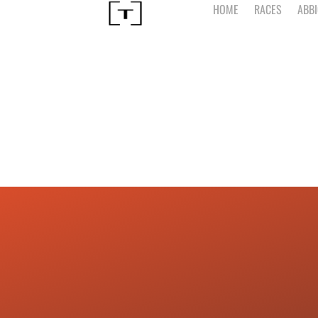
HOME
RACES
ABB