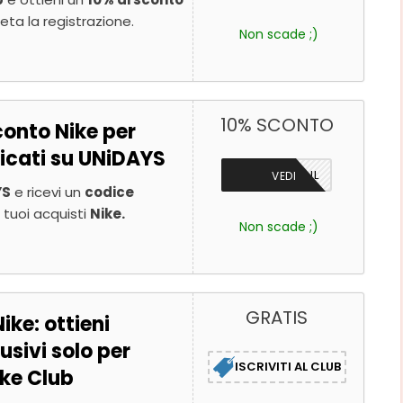
leta la registrazione.
Non scade ;)
10% SCONTO
onto Nike per
ficati su UNiDAYS
TRAMITE MAIL
VEDI
YS
e ricevi un
codice
 tuoi acquisti
Nike.
Non scade ;)
GRATIS
ke: ottieni
usivi solo per
ISCRIVITI AL CLUB
ke Club