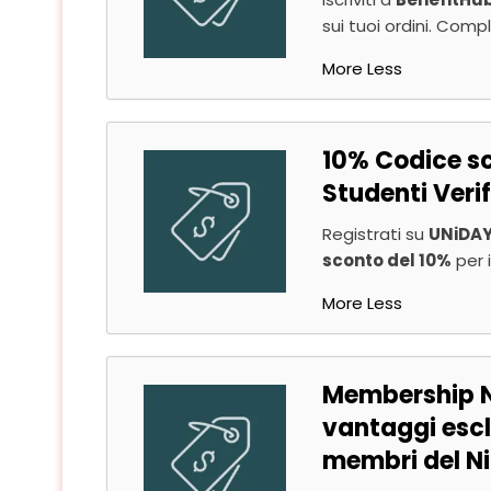
sui tuoi ordini. Comp
More
Less
10% Codice sc
Studenti Veri
Registrati su
UNiDA
sconto del 10%
per i
More
Less
Membership Ni
vantaggi escl
membri del Ni