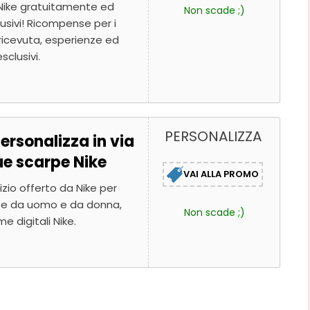
Nike gratuitamente ed
Non scade ;)
usivi! Ricompense per i
ricevuta, esperienze ed
clusivi.
PERSONALIZZA
ersonalizza in via
ue scarpe Nike
VAI ALLA PROMO
izio offerto da Nike per
pe da uomo e da donna,
Non scade ;)
me digitali Nike.