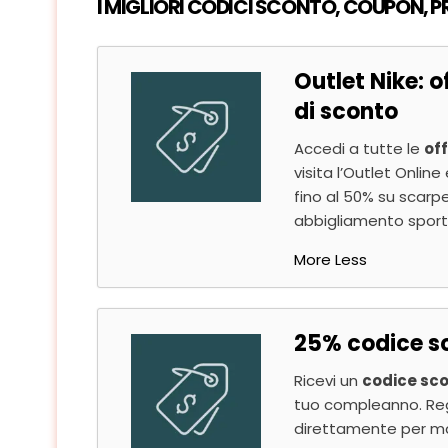
I MIGLIORI CODICI SCONTO, COUPON, PR
Outlet Nike: o
di sconto
Accedi a tutte le
off
visita l’Outlet Online
fino al 50% su scarp
abbigliamento sport
More
Less
25% codice s
Ricevi un
codice sco
tuo compleanno. Regis
direttamente per ma