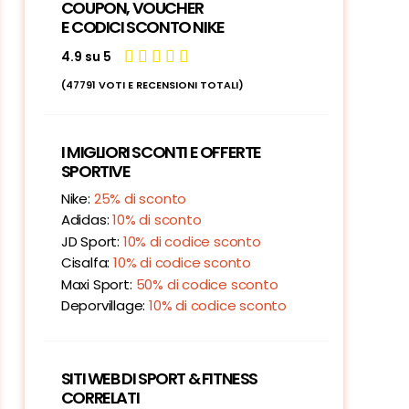
COUPON, VOUCHER
E CODICI SCONTO NIKE
4.9 su 5





(47791 VOTI E RECENSIONI TOTALI)
I MIGLIORI SCONTI E OFFERTE
SPORTIVE
Nike:
25% di sconto
Adidas:
10% di sconto
JD Sport:
10% di codice sconto
Cisalfa:
10% di codice sconto
Maxi Sport:
50% di codice sconto
Deporvillage:
10% di codice sconto
SITI WEB DI SPORT & FITNESS
CORRELATI