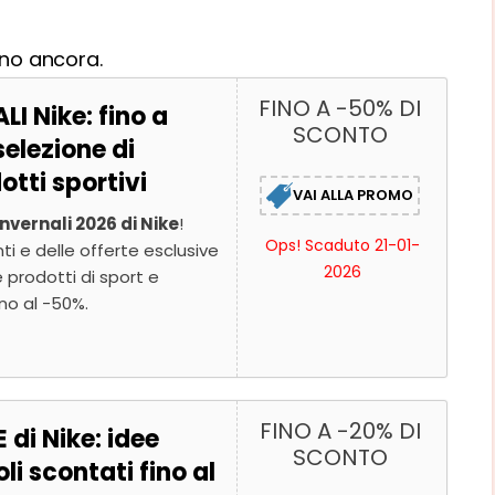
nino ancora.
FINO A -50% DI
I Nike: fino a
SCONTO
elezione di
otti sportivi
VAI ALLA PROMO
Invernali 2026 di Nike
!
Ops! Scaduto 21-01-
ti e delle offerte esclusive
2026
e prodotti di sport e
ino al -50%.
FINO A -20% DI
di Nike: idee
SCONTO
li scontati fino al