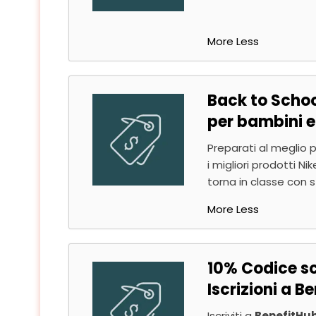
More
Less
Back to Schoo
per bambini e
Preparati al meglio pe
i migliori prodotti N
torna in classe con st
More
Less
10% Codice sc
Iscrizioni a B
Iscriviti a
BenefitHu