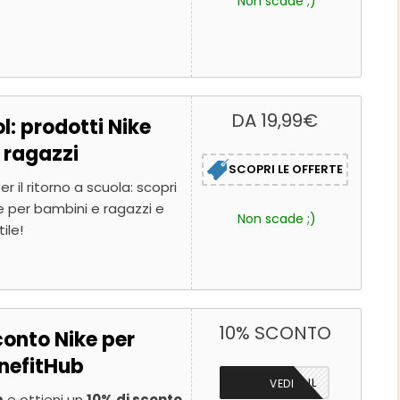
Non scade ;)
DA 19,99€
l: prodotti Nike
 ragazzi
SCOPRI LE OFFERTE
r il ritorno a scuola: scopri
ike per bambini e ragazzi e
Non scade ;)
ile!
10% SCONTO
onto Nike per
enefitHub
TRAMITE MAIL
VEDI
b
e ottieni un
10% di sconto