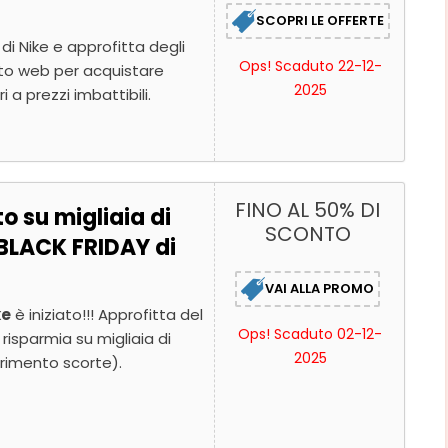
SCOPRI LE OFFERTE
 di Nike e approfitta degli
Ops! Scaduto 22-12-
sito web per acquistare
2025
 a prezzi imbattibili.
FINO AL 50% DI
o su migliaia di
SCONTO
l BLACK FRIDAY di
VAI ALLA PROMO
ke
è iniziato!!! Approfitta del
Ops! Scaduto 02-12-
risparmia su migliaia di
2025
urimento scorte).