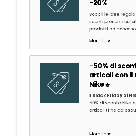
-20%
Scopri le idee regalo
sconti presenti sul 
prodotti ed accessori
More
Less
-50% di scont
articoli con i
Nike ♣️
Il
Black Friday di Ni
50% di sconto Nike e 
articoli (fino ad esa
More
Less