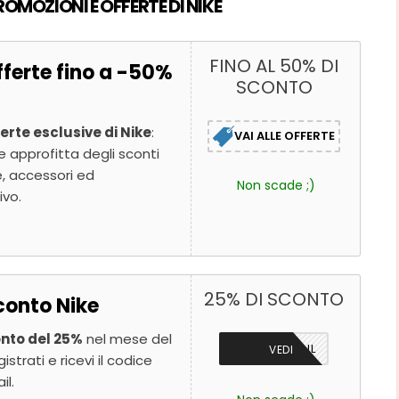
OMOZIONI E OFFERTE DI NIKE
FINO AL 50% DI
fferte fino a -50%
SCONTO
erte esclusive di Nike
:
VAI ALLE OFFERTE
 e approfitta degli sconti
e, accessori ed
Non scade ;)
ivo.
25% DI SCONTO
conto Nike
nto del 25%
nel mese del
TRAMITE MAIL
VEDI
trati e ricevi il codice
il.