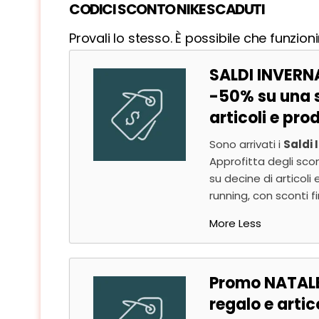
CODICI SCONTO NIKE SCADUTI
Provali lo stesso. È possibile che funzio
SALDI INVERNAL
-50% su una s
articoli e prod
Sono arrivati i
Saldi 
Approfitta degli scon
su decine di articoli 
running, con sconti f
More
Less
Promo NATALE 
regalo e artico