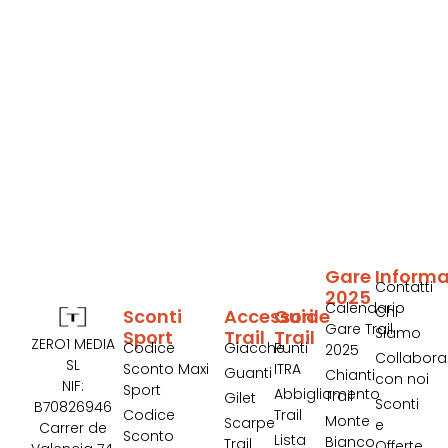
Gare
Informa
Contatti
2025
Calendario
Chi
Sconti
Accessori
Guide
Gare Trail
Siamo
Sport
Trail
Trail
ZERO1 MEDIA
Codice
Giacche
Punti
2025
Collabora
SL
Sconto Maxi
ITRA
Guanti
Chianti
con noi
NIF:
Sport
Abbigliamento
Trail
Gilet
Sconti
B70826946
Codice
Trail
Monte
Scarpe
e
Carrer de
Sconto
Lista
Bianco
Trail
Offerte