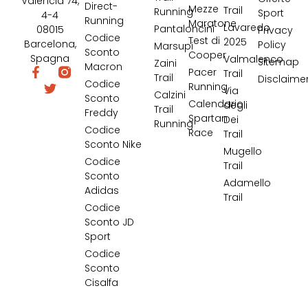
Valencia 74,
Direct-
Mezze
Trail
Running
Sport
4-4
Running
Maratone
Lavaredo
Pantaloncini
08015
Privacy
Codice
Test di
2025
Barcelona,
Policy
Marsupi
Sconto
Cooper
Spagna
Valmalenco
Sitemap
Zaini
Macron
Pacer
Trail
Trail
Disclaime
Codice
Running
Via
Calzini
Sconto
Calendario
degli
Trail
Freddy
Spartan
Dei
Running
Codice
Race
Trail
Sconto Nike
Mugello
Codice
Trail
Sconto
Adamello
Adidas
Trail
Codice
Sconto JD
Sport
Codice
Sconto
Cisalfa