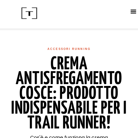
ACC
CALE
IN
ACCESSORI RUNNING
CREMA
ANTISFREGAMENTO
COSCE: PRODOTTO
INDISPENSABILE PER I
TRAIL RUNNER!
Cos'è e come funziona la crema