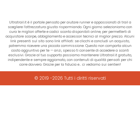
Ultratrail.it è il portale pensato per aiutare runner e appassionati di trail a
scegliere l’attrezzatura giusta risparmiando. Ogni giorno selezioniamo con
cura le migliori offerte e codici sconto disponibili online, per permetterti di
acquistare scarpe, abbigliamento e accessori tecnici al miglior prezzo. Alcuni
link presenti sul sito sono link affiliati: se clicchi e concludi un acquisto,
potremmo ricevere una piccola commissione. Questo non comporta alcun
costo aggiuntivo per te — anzi, spesso ti consente di accedere a sconti
esclusivi. Grazie al tuo supporto possiamo mantenere Ultratrail.it gratuito,
indipendente e sempre aggiornato, con contenuti di qualità pensati per chi
corre davvero. Grazie per la fiducia e… ci vediamo sui sentieri!
© 2019 -2026 Tutti i diritti riservati