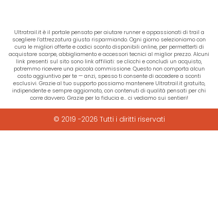
Ultratrail.it è il portale pensato per aiutare runner e appassionati di trail a
scegliere l’attrezzatura giusta risparmiando. Ogni giorno selezioniamo con
cura le migliori offerte e codici sconto disponibili online, per permetterti di
acquistare scarpe, abbigliamento e accessori tecnici al miglior prezzo. Alcuni
link presenti sul sito sono link affiliati: se clicchi e concludi un acquisto,
potremmo ricevere una piccola commissione. Questo non comporta alcun
costo aggiuntivo per te — anzi, spesso ti consente di accedere a sconti
esclusivi. Grazie al tuo supporto possiamo mantenere Ultratrail.it gratuito,
indipendente e sempre aggiornato, con contenuti di qualità pensati per chi
corre davvero. Grazie per la fiducia e… ci vediamo sui sentieri!
© 2019 -2026 Tutti i diritti riservati