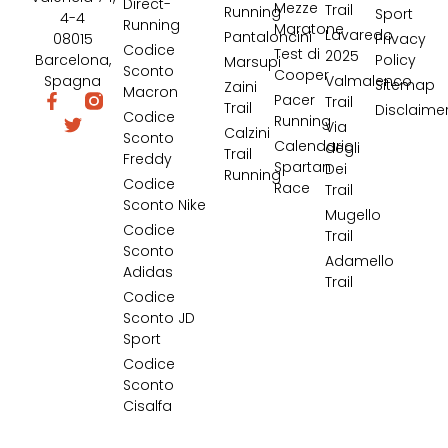
Direct-
Mezze
Trail
Running
Sport
4-4
Running
Maratone
Lavaredo
Pantaloncini
08015
Privacy
Codice
Test di
2025
Barcelona,
Policy
Marsupi
Sconto
Cooper
Spagna
Valmalenco
Sitemap
Zaini
Macron
Pacer
Trail
Trail
Disclaime
Codice
Running
Via
Calzini
Sconto
Calendario
degli
Trail
Freddy
Spartan
Dei
Running
Codice
Race
Trail
Sconto Nike
Mugello
Codice
Trail
Sconto
Adamello
Adidas
Trail
Codice
Sconto JD
Sport
Codice
Sconto
Cisalfa