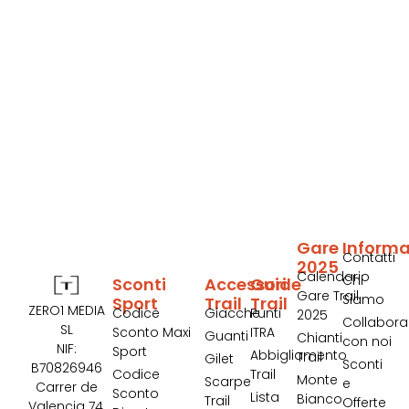
Gare
Informa
Contatti
2025
Calendario
Chi
Sconti
Accessori
Guide
Gare Trail
Siamo
Sport
Trail
Trail
ZERO1 MEDIA
Codice
Giacche
Punti
2025
Collabora
SL
Sconto Maxi
ITRA
Guanti
Chianti
con noi
NIF:
Sport
Abbigliamento
Trail
Gilet
Sconti
B70826946
Codice
Trail
Monte
Scarpe
e
Carrer de
Sconto
Lista
Bianco
Trail
Offerte
Valencia 74,