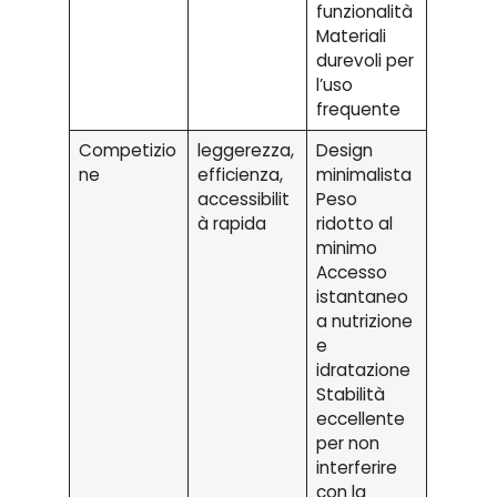
funzionalità
Materiali
durevoli per
l’uso
frequente
Competizio
leggerezza,
Design
ne
efficienza,
minimalista
accessibilit
Peso
à rapida
ridotto al
minimo
Accesso
istantaneo
a nutrizione
e
idratazione
Stabilità
eccellente
per non
interferire
con la