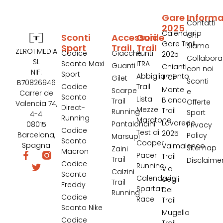
Gare
Informa
Contatti
2025
Calendario
Chi
Sconti
Accessori
Guide
Gare Trail
Siamo
Sport
Trail
Trail
ZERO1 MEDIA
Codice
Giacche
Punti
2025
Collabora
SL
Sconto Maxi
ITRA
Guanti
Chianti
con noi
NIF:
Sport
Abbigliamento
Trail
Gilet
Sconti
B70826946
Codice
Trail
Monte
Scarpe
e
Carrer de
Sconto
Lista
Bianco
Trail
Offerte
Valencia 74,
Direct-
Mezze
Trail
Running
Sport
4-4
Running
Maratone
Lavaredo
Pantaloncini
08015
Privacy
Codice
Test di
2025
Barcelona,
Policy
Marsupi
Sconto
Cooper
Spagna
Valmalenco
Sitemap
Zaini
Macron
Pacer
Trail
Trail
Disclaime
Codice
Running
Via
Calzini
Sconto
Calendario
degli
Trail
Freddy
Spartan
Dei
Running
Codice
Race
Trail
Sconto Nike
Mugello
Codice
Trail