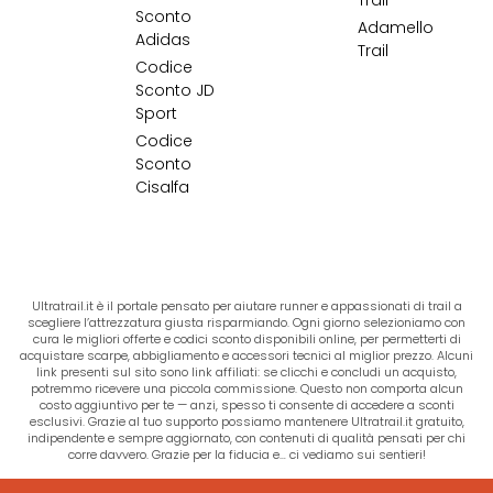
Sconto
Adamello
Adidas
Trail
Codice
Sconto JD
Sport
Codice
Sconto
Cisalfa
Ultratrail.it è il portale pensato per aiutare runner e appassionati di trail a
scegliere l’attrezzatura giusta risparmiando. Ogni giorno selezioniamo con
cura le migliori offerte e codici sconto disponibili online, per permetterti di
acquistare scarpe, abbigliamento e accessori tecnici al miglior prezzo. Alcuni
link presenti sul sito sono link affiliati: se clicchi e concludi un acquisto,
potremmo ricevere una piccola commissione. Questo non comporta alcun
costo aggiuntivo per te — anzi, spesso ti consente di accedere a sconti
esclusivi. Grazie al tuo supporto possiamo mantenere Ultratrail.it gratuito,
indipendente e sempre aggiornato, con contenuti di qualità pensati per chi
corre davvero. Grazie per la fiducia e… ci vediamo sui sentieri!